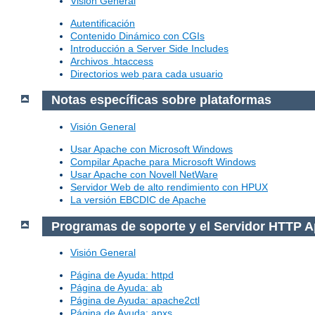
Visión General
Autentificación
Contenido Dinámico con CGIs
Introducción a Server Side Includes
Archivos .htaccess
Directorios web para cada usuario
Notas específicas sobre plataformas
Visión General
Usar Apache con Microsoft Windows
Compilar Apache para Microsoft Windows
Usar Apache con Novell NetWare
Servidor Web de alto rendimiento con HPUX
La versión EBCDIC de Apache
Programas de soporte y el Servidor HTTP 
Visión General
Página de Ayuda: httpd
Página de Ayuda: ab
Página de Ayuda: apache2ctl
Página de Ayuda: apxs