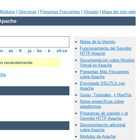
Módulos
|
Directivas
|
Preguntas Frecuentes
|
Glosario
|
Mapa del sitio web
 Apache
Notas de la Versión
Funcionamiento del Servidor
en
|
es
|
fr
|
ja
|
ko
|
tr
|
zh-cn
HTTP Apache
Documentación sobre Hosting
os recientemente.
Virtual en Apache
Preguntas Más Frecuentes
che
.
sobre Apache
Encriptado SSL/TLS con
Apache
Guías, Tutoriales, y HowTos
Notas específicas sobre
plataformas
Programas de soporte y el
Servidor HTTP Apache
Documentación adicional
sobre Apache
Módulos de Apache