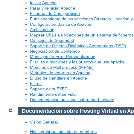
Iniciar Apache
Parar y reiniciar Apache
Ficheros de Configuración
Funcionamiento de las secciones Directory, Location y 
Configuración Básica de Apache
Archivos Log
Mapear URLs a ubicaciones de un sistema de ficheros
Consejos de Seguridad
Soporte de Objetos Dinámicos Compartidos (DSO)
Negociación de Contenido
Mensajes de Error Personalizados
Fijar las direcciones y los puertos que usa Apache
Módulos de Multiproceso (MPMs)
Variables de entorno en Apache
El uso de Handlers en Apache
Filtros
Soporte de suEXEC
Rendimiento del servidor
Documentación adicional sobre mod_rewrite
Documentación sobre Hosting Virtual en A
Visión General
Hosting Virtual basado en nombres