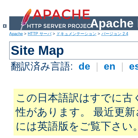
Apach
Apache
>
HTTP サーバ
>
ドキュメンテーション
>
バージョン 2.4
Site Map
翻訳済み言語:
de
|
en
|
e
この日本語訳はすでに古
性があります。 最近更
には英語版をご覧下さい