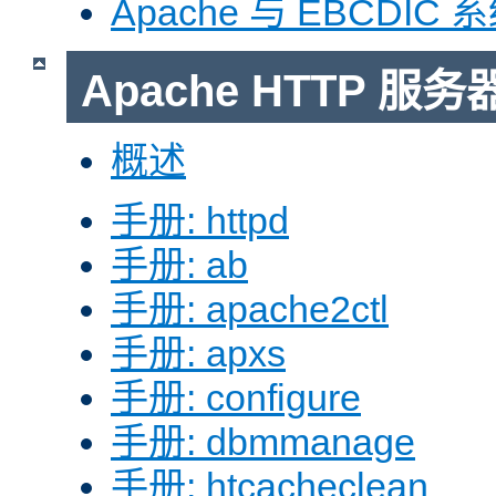
Apache 与 EBCDIC 
Apache HTTP 
概述
手册: httpd
手册: ab
手册: apache2ctl
手册: apxs
手册: configure
手册: dbmmanage
手册: htcacheclean