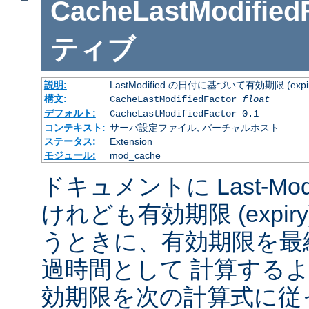
CacheLastModified
ティブ
説明:
LastModified の日付に基づいて有効期限 (
構文:
CacheLastModifiedFactor
float
デフォルト:
CacheLastModifiedFactor 0.1
コンテキスト:
サーバ設定ファイル, バーチャルホスト
ステータス:
Extension
モジュール:
mod_cache
ドキュメントに Last-Mod
けれども有効期限 (expi
うときに、有効期限を最
過時間として 計算する
効期限を次の計算式に従