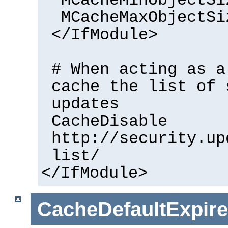
MCacheMinObjectSi
MCacheMaxObjectSi
</IfModule>
# When acting as a
cache the list of 
updates
CacheDisable
http://security.up
list/
</IfModule>
CacheDefaultExpire