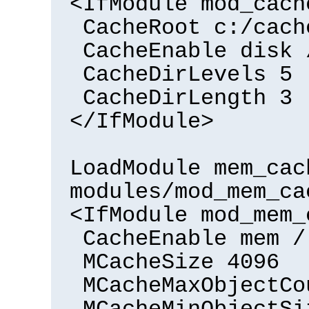
<IfModule mod_cach
CacheRoot c:/cach
CacheEnable disk 
CacheDirLevels 5
CacheDirLength 3
</IfModule>
LoadModule mem_cac
modules/mod_mem_ca
<IfModule mod_mem_
CacheEnable mem /
MCacheSize 4096
MCacheMaxObjectCo