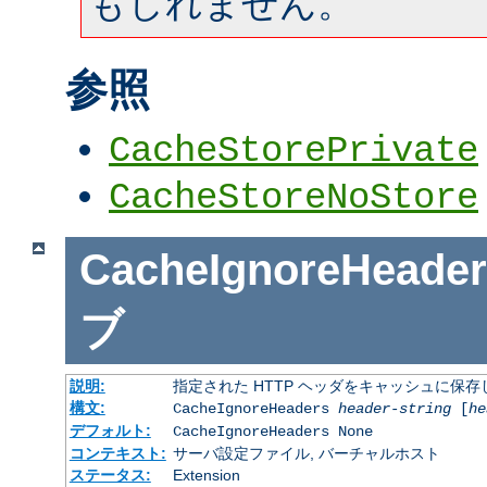
もしれません。
参照
CacheStorePrivate
CacheStoreNoStore
CacheIgnoreHeader
ブ
説明:
指定された HTTP ヘッダをキャッシュに保存
構文:
CacheIgnoreHeaders
header-string
[
he
デフォルト:
CacheIgnoreHeaders None
コンテキスト:
サーバ設定ファイル, バーチャルホスト
ステータス:
Extension