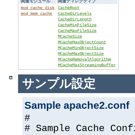
関連モジュール
関連ディレクティブ
mod_cache_disk
CacheRoot
mod_mem_cache
CacheDirLevels
CacheDirLength
CacheMinFileSize
CacheMaxFileSize
MCacheSize
MCacheMaxObjectCount
MCacheMinObjectSize
MCacheMaxObjectSize
MCacheRemovalAlgorithm
MCacheMaxStreamingBuffer
サンプル設定
Sample apache2.conf
#
# Sample Cache Conf