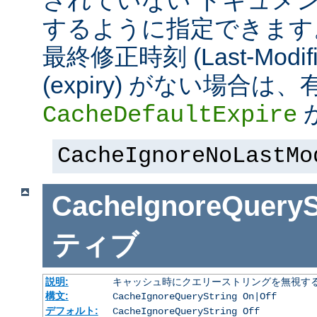
されていない ドキュメ
するように指定できます
最終修正時刻 (Last-Modi
(expiry) がない場合
CacheDefaultExpire
CacheIgnoreNoLastMo
CacheIgnoreQueryS
ティブ
説明:
キャッシュ時にクエリーストリングを無視す
構文:
CacheIgnoreQueryString On|Off
デフォルト:
CacheIgnoreQueryString Off