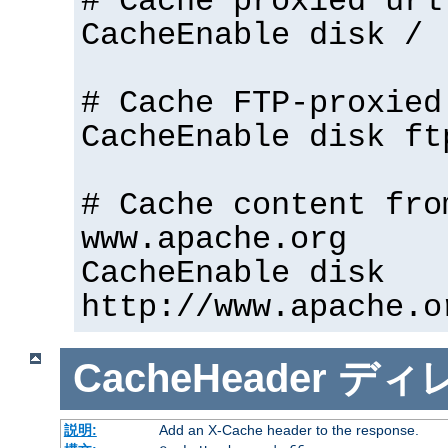
# Cache proxied url
CacheEnable disk /
# Cache FTP-proxied
CacheEnable disk ft
# Cache content fro
www.apache.org
CacheEnable disk
http://www.apache.o
CacheHeader
ディ
説明:
Add an X-Cache header to the response.