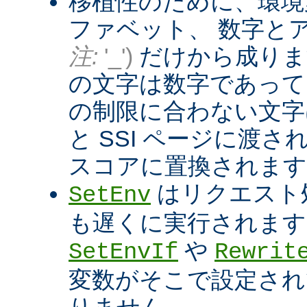
移植性のために、環境
ファベット、 数字と
注:
'_')
だけから成りま
の文字は数字であって
の制限に合わない文字は
と SSI ページに渡
スコアに置換されます
はリクエスト
SetEnv
も遅くに実行されます
や
SetEnvIf
Rewrit
変数がそこで設定され
りません。