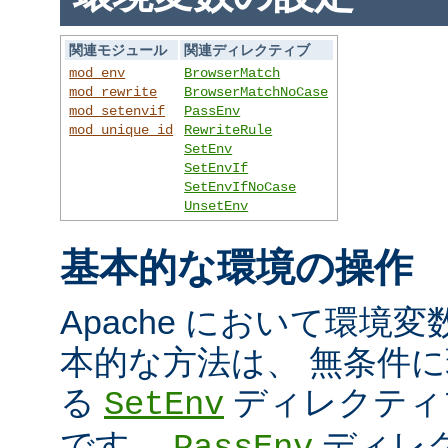
関連モジュール
関連ディレクティブ
mod_env
BrowserMatch
mod_rewrite
BrowserMatchNoCase
mod_setenvif
PassEnv
mod_unique_id
RewriteRule
SetEnv
SetEnvIf
SetEnvIfNoCase
UnsetEnv
基本的な環境の操作
Apache において環境
本的な方法は、 無条件
る
ディレクティ
SetEnv
です。
ディレ
PassEnv