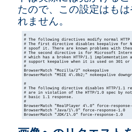
たので、この設定はもは
れません。
#

# The following directives modify normal HTTP 
# The first directive disables keepalive for N
# spoof it. There are known problems with thes
# The second directive is for Microsoft Intern
# which has a broken HTTP/1.1 implementation a
# support keepalive when it is used on 301 or 
#

BrowserMatch "Mozilla/2" nokeepalive

BrowserMatch "MSIE 4\.0b2;" nokeepalive downgr
#

# The following directive disables HTTP/1.1 re
# are in violation of the HTTP/1.0 spec by not
# basic 1.1 response.

#

BrowserMatch "RealPlayer 4\.0" force-response-
BrowserMatch "Java/1\.0" force-response-1.0

BrowserMatch "JDK/1\.0" force-response-1.0