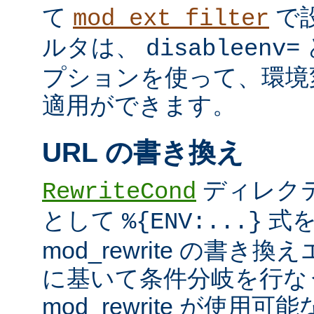
て
で
mod_ext_filter
ルタは、
disableenv=
プションを使って、環境
適用ができます。
URL の書き換え
ディレク
RewriteCond
として
式を
%{ENV:...}
mod_rewrite の書
に基いて条件分岐を行な
mod_rewrite が使用