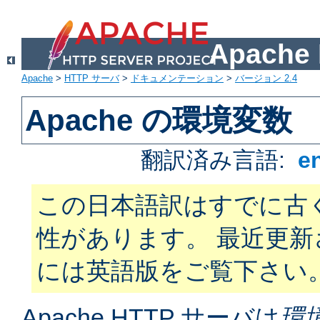
Apach
Apache
>
HTTP サーバ
>
ドキュメンテーション
>
バージョン 2.4
Apache の環境変数
翻訳済み言語:
e
この日本語訳はすでに古
性があります。 最近更
には英語版をご覧下さい
Apache HTTP サーバは
環