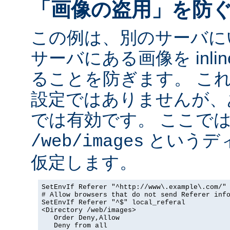
「画像の盗用」を防
この例は、別のサーバに
サーバにある画像を inli
ることを防ぎます。 こ
設定ではありませんが、
では有効です。 ここで
というデ
/web/images
仮定します。
SetEnvIf Referer "^http://www\.example\.com/" 
# Allow browsers that do not send Referer info
SetEnvIf Referer "^$" local_referal

<Directory /web/images>

   Order Deny,Allow

   Deny from all
