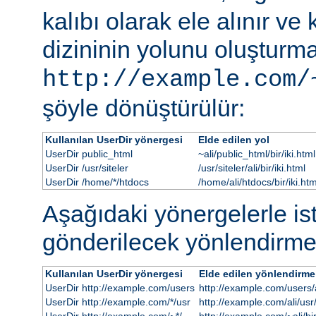
kalıbı olarak ele alınır ve
dizininin yolunu oluşturmak
http://example.com/
şöyle dönüştürülür:
Kullanılan UserDir yönergesi
Elde edilen yol
UserDir public_html
~ali/public_html/bir/iki.html
UserDir /usr/siteler
/usr/siteler/ali/bir/iki.html
UserDir /home/*/htdocs
/home/ali/htdocs/bir/iki.htm
Aşağıdaki yönergelerle i
gönderilecek yönlendirme
Kullanılan UserDir yönergesi
Elde edilen yönlendirme
UserDir http://example.com/users
http://example.com/users/al
UserDir http://example.com/*/usr
http://example.com/ali/usr/b