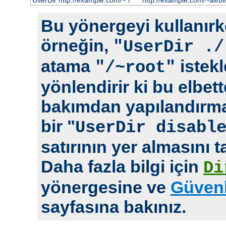
UserDir http://example.com/~*/
http://example.com/~ali/bir
Bu yönergeyi kullanırke
örneğin,
"UserDir ./
atama
istekl
"/~root"
yönlendirir ki bu elbet
bakımdan yapılandırm
bir "
UserDir disabl
satırının yer almasını t
Daha fazla bilgi için
Di
yönergesine ve
Güvenl
sayfasına bakınız.