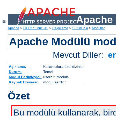
Apache 
Apache
>
HTTP Sunucusu
>
Belgeleme
>
Sürüm 2.4
>
Modüller
Apache Modülü mod
Mevcut Diller:
e
Açıklama:
Kullanıcılara özel dizinler
Durum:
Temel
Modül Betimleyici:
userdir_module
Kaynak Dosyası:
mod_userdir.c
Özet
Bu modülü kullanarak, bir