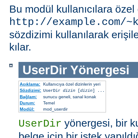
Bu modül kullanıcılara özel 
http://example.com/~
sözdizimi kullanılarak eriş
kılar.
UserDir
Yönergesi
Açıklama:
Kullanıcıya özel dizinlerin yeri
Sözdizimi:
UserDir
dizin
[
dizin
] ...
Bağlam:
sunucu geneli, sanal konak
Durum:
Temel
Modül:
mod_userdir
yönergesi, bir ku
UserDir
belge için bir istek yapıldı