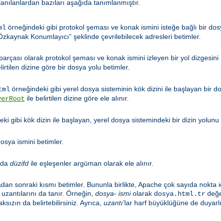
llanılanlardan bazıları aşağıda tanımlanmıştır.
örneğindeki gibi protokol şeması ve konak ismini isteğe bağlı bir dosy
ml
zkaynak Konumlayıcı” şeklinde çevrilebilecek adresleri betimler.
 parçası olarak protokol şeması ve konak ismini izleyen bir yol dizgesini
lirtilen dizine göre bir dosya yolu betimler.
örneğindeki gibi yerel dosya sisteminin kök dizini ile başlayan bir d
tml
ile belirtilen dizine göre ele alınır.
verRoot
ki gibi kök dizin ile başlayan, yerel dosya sistemindeki bir dizin yolunu 
osya ismini betimler.
nda
düzifd
ile eşleşenler argüman olarak ele alınır.
adan sonraki kısmı betimler. Bununla birlikte, Apache çok sayıda nokta i
uzantılarını da tanır. Örneğin,
dosya- ismi
olarak
değer
dosya.html.tr
ksızın da belirtebilirsiniz. Ayrıca,
uzantı
’lar harf büyüklüğüne de duyarlı 