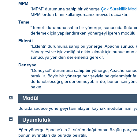
MPM
“MPM” durumuna sahip bir yönerge
Çok Süreklilik Mod
MPM’lerden birini kullanıyorsanız mevcut olacaktır.
Temel
“Temel” durumuna sahip bir yönerge, sunucuda öntanım
derlemek için yapılandırırken yönergeyi içeren modülü y
Eklenti
“Eklenti” durumuna sahip bir yönerge, Apache sunucu k
Yönergeyi ve işlevselliğini etkin kılmak için sunucunun
sunucuyu yeniden derlemeniz gerekir.
Deneysel
“Deneysel” durumuna sahip bir yönerge, Apache sunucu 
bırakılır. Böyle bir yönerge her şeyiyle belgelenmiştir 
derlenebileceği gibi derlenmeyebilir de; bunun için yöne
bakın.
Modül
Burada sadece yönergeyi tanımlayan kaynak modülün ismi yaz
Uyumluluk
Eğer yönerge Apache’nin 2. sürüm dağıtımının özgün parçası de
bunun ayrıntıları da burada belirtilir.