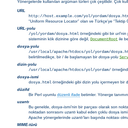
Yönergelerde kullanılan argüman türleri çok çeşitlidir. Çok ku
URL
http://host.example.com/yol/yordam/dosya.ht
“Uniform Resource Locator” olan ve Türkçe’ye “Tektip Ö
URL-yolu
örneğindeki gibi bir
url
’nin
/yol/yordam/dosya.html
sisteminin kök dizinine göre değil,
ile be
DocumentRoot
dosya-yolu
/usr/local/apache/htdocs/yol/yordam/dosya.h
belirtilmedikçe, bir / ile başlamayan bir
dosya-yolu
Ser
dizin-yolu
örneğinde
/usr/local/apache/htdocs/yol/yordam/
dosya-ismi
örneğindeki gibi dizin yolu içermeyen bir d
dosya.html
düzifd
Bir Perl uyumlu
düzenli ifade
betimler. Yönerge tanımı
uzantı
Bu genelde,
dosya-ismi
’nin bir parçası olarak son nokt
noktadan sonrasını
uzantı
kabul eden çoklu dosya ismi 
Apache yönergelerinde
uzantı
’ları başında noktası olma
MIME-türü