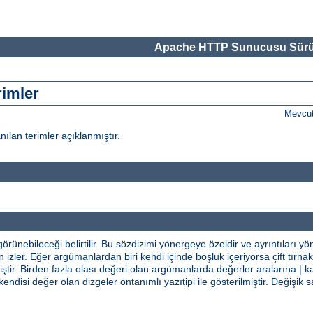
Apache HTTP Sunucusu Sürü
rimler
Mevcut
nılan terimler açıklanmıştır.
rünebileceği belirtilir. Bu sözdizimi yönergeye özeldir ve ayrıntıları y
izler. Eğer argümanlardan biri kendi içinde boşluk içeriyorsa çift tırnak i
tir. Birden fazla olası değeri olan argümanlarda değerler aralarına | ka
kendisi değer olan dizgeler öntanımlı yazıtipi ile gösterilmiştir. Değiş