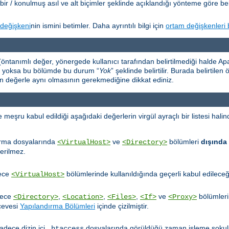
bir / konulmuş asıl ve alt biçimler şeklinde açıklandığı yönteme göre beli
değişkeni
nin ismini betimler. Daha ayrıntılı bilgi için
ortam değişkenleri 
öntanımlı değer, yönergede kullanıcı tarafından belirtilmediği halde Apac
er yoksa bu bölümde bu durum “
Yok
” şeklinde belirtilir. Burada belirtile
an değerle aynı olmasının gerekmediğine dikkat ediniz.
ru kabul edildiği aşağıdaki değerlerin virgül ayraçlı bir listesi halinde
ırma dosyalarında
ve
bölümleri
dışında
<VirtualHost>
<Directory>
erilmez.
dece
bölümlerinde kullanıldığında geçerli kabul edileceğin
<VirtualHost>
dece
,
,
,
ve
bölümleri
<Directory>
<Location>
<Files>
<If>
<Proxy>
rçevesi
Yapılandırma Bölümleri
içinde çizilmiştir.
adece dizin içi
dosyalarında görüldüğü zaman işleme sokulu
.htaccess