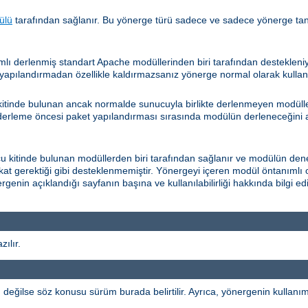
ülü
tarafından sağlanır. Bu yönerge türü sadece ve sadece yönerge ta
lı derlenmiş standart Apache modüllerinden biri tarafından desteklen
apılandırmadan özellikle kaldırmazsanız yönerge normal olarak kullanıla
itinde bulunan ancak normalde sunucuyla birlikte derlenmeyen modüller
 derleme öncesi paket yapılandırması sırasında modülün derleneceğini a
kitinde bulunan modüllerden biri tarafından sağlanır ve modülün dene
fakat gerektiği gibi desteklenmemiştir. Yönergeyi içeren modül öntanımlı 
rgenin açıklandığı sayfanın başına ve kullanılabilirliği hakkında bilgi 
ılır.
ğilse söz konusu sürüm burada belirtilir. Ayrıca, yönergenin kullanımı b