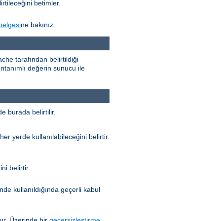
rtileceğini betimler.
belgesi
ne bakınız.
he tarafından belirtildiği
n öntanımlı değerin sunucu ile
 burada belirtilir.
her yerde kullanılabileceğini belirtir.
i belirtir.
nde kullanıldığında geçerli kabul
r. Üzerinde bir
geçersizleştirme