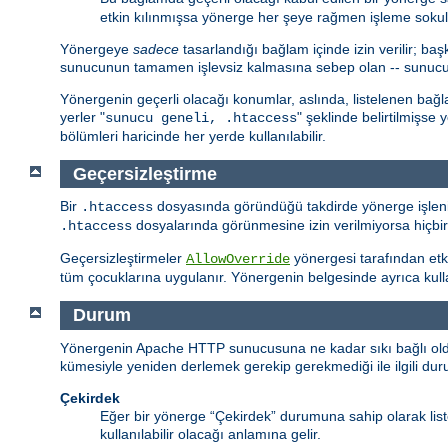
etkin kılınmışsa yönerge her şeye rağmen işleme sokul
Yönergeye
sadece
tasarlandığı bağlam içinde izin verilir; 
sunucunun tamamen işlevsiz kalmasına sebep olan -- sunucu hiç
Yönergenin geçerli olacağı konumlar, aslında, listelenen bağ
yerler "
" şeklinde belirtilmişse
sunucu geneli, .htaccess
bölümleri haricinde her yerde kullanılabilir.
Geçersizleştirme
Bir
dosyasında göründüğü takdirde yönerge işlenir
.htaccess
dosyalarında görünmesine izin verilmiyorsa hiçbi
.htaccess
Geçersizleştirmeler
yönergesi tarafından etki
AllowOverride
tüm çocuklarına uygulanır. Yönergenin belgesinde ayrıca kullanı
Durum
Yönergenin Apache HTTP sunucusuna ne kadar sıkı bağlı olduğu
kümesiyle yeniden derlemek gerekip gerekmediği ile ilgili durumu
Çekirdek
Eğer bir yönerge “Çekirdek” durumuna sahip olarak li
kullanılabilir olacağı anlamına gelir.