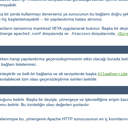
mayabilir.
başka bir yerde kullanmayı denerseniz ya sunucunun bu bağlamı doğru şe
 başlatılamayabilir -- bir yapılandırma hatası alırsınız.
lamların tamamına mantıksal VEYA uygulanarak bulunur. Başka bir deyişl
 yönerge
dosyasında ve
dosyalarında,
apache2.conf
.htaccess
<Dir
ken hangi yapılandırma geçersizleşirmesinin etkin olacağı burada belir
r bağlam listelenmez.
nleştirilir ve belli bir bağlama ve alt seviyelerde başka
AllowOverride
labilecek tüm olası geçersizleştirme isimleri belirtilir.
nu belirtir. Başka bir deyişle, yönergeye ve işlevselliğine erişim kaz
 belirtir. Bu özniteliğin olası değerleri şunlardır:
stelenmişse bu, yönergenin Apache HTTP sunucusunun en iç kısımlarını