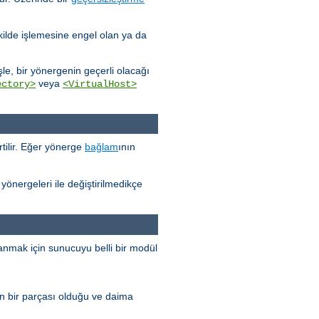
kilde işlemesine engel olan ya da
e, bir yönergenin geçerli olacağı
veya
ectory>
<VirtualHost>
tilir. Eğer yönerge
bağlam
ının
yönergeleri ile değiştirilmedikçe
anmak için sunucuyu belli bir modül
n bir parçası olduğu ve daima