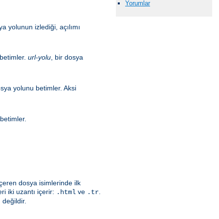
Yorumlar
a yolunun izlediği, açılımı
 betimler.
url-yolu
, bir dosya
osya yolunu betimler. Aksi
betimler.
çeren dosya isimlerinde ilk
i iki uzantı içerir:
ve
.
.html
.tr
değildir.