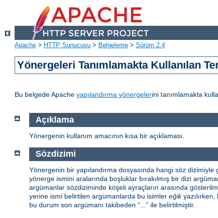
Apache
>
HTTP Sunucusu
>
Belgeleme
>
Sürüm 2.4
Yönergeleri Tanımlamakta Kullanılan Te
Bu belgede Apache
yapılandırma yönergeler
ini tanımlamakta kulla
Açıklama
Yönergenin kullanım amacının kısa bir açıklaması.
Sözdizimi
Yönergenin bir yapılandırma dosyasında hangi söz dizimiyle gö
yönerge ismini aralarında boşluklar bırakılmış bir dizi argüman 
argümanlar sözdiziminde köşeli ayraçların arasında gösterilmiş
yerine ismi belirtilen argümanlarda bu isimler
eğik
yazılırken, 
bu durum son argümanı takibeden “...” ile belirtilmiştir.