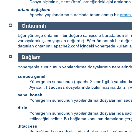
Dosya biçiminin,
örneğindeki gibi aralarına 
text/html
ortam-değişkeni
Apache yapılandırma sürecinde tanımlanmış bir
ortam 
Öntanımlı
Eğer yönerge öntanımlı bir değere sahipse o burada belirtilir (
varsayılarak işlem yapılan değerdir). Eğer öntanımlı bir değ
dağıtılan öntanımlı apache2.conf içindeki yönergede kullanıl
Bağlam
Yönergenin sunucunun yapılandırma dosyalarının nerelerinde meş
sunucu geneli
Yönergenin sunucunun (
gibi) yapıland
apache2.conf
Ayrıca,
dosyalarında bulunmasına da izin v
.htaccess
sanal konak
Yönergenin sunucunun yapılandırma dosyalarının sa
dizin
Yönergenin sunucunun yapılandırma dosyalarında sa
edileceğini belirtir. Bu bağlama konu sınırlamaların çe
.htaccess
Bu bağlamda geçerli olacağı kabul edilen bir yönerge s