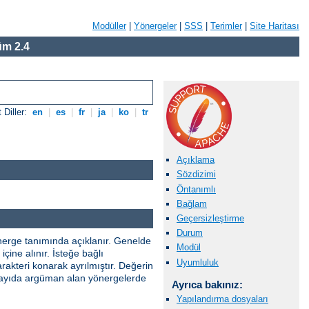
Modüller
|
Yönergeler
|
SSS
|
Terimler
|
Site Haritası
m 2.4
 Diller:
en
|
es
|
fr
|
ja
|
ko
|
tr
Açıklama
Sözdizimi
Öntanımlı
Bağlam
Geçersizleştirme
Durum
önerge tanımında açıklanır. Genelde
Modül
çine alınır. İsteğe bağlı
Uyumluluk
rakteri konarak ayrılmıştır. Değerin
ik sayıda argüman alan yönergelerde
Ayrıca bakınız:
Yapılandırma dosyaları