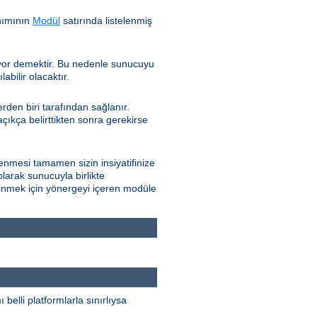
nımının
Modül
satırında listelenmiş
iyor demektir. Bu nedenle sunucuyu
bilir olacaktır.
den biri tarafından sağlanır.
çıkça belirttikten sonra gerekirse
nmesi tamamen sizin insiyatifinize
olarak sunucuyla birlikte
edinmek için yönergeyi içeren modüle
elli platformlarla sınırlıysa