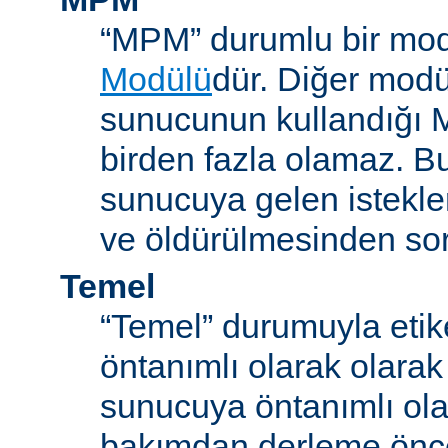
“MPM” durumlu bir mod
Modülü
dür. Diğer modül
sunucunun kullandığı 
birden fazla olamaz. B
sunucuya gelen istekle
ve öldürülmesinden so
Temel
“Temel” durumuyla etik
öntanımlı olarak olarak
sunucuya öntanımlı ola
bakımdan derleme önc