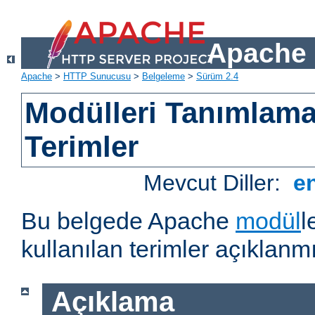
Apache 
Apache
>
HTTP Sunucusu
>
Belgeleme
>
Sürüm 2.4
Modülleri Tanımlama
Terimler
Mevcut Diller:
e
Bu belgede Apache
modül
l
kullanılan terimler açıklanmı
Açıklama