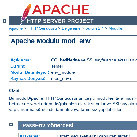
Apache
>
HTTP Sunucusu
>
Belgeleme
>
Sürüm 2.4
>
Modüller
Apache Modülü mod_env
Açıklama:
CGI betiklerine ve SSI sayfalarına aktarılan 
Durum:
Temel
Modül Betimleyici:
env_module
Kaynak Dosyası:
mod_env.c
Özet
Bu modül Apache HTTP Sunucusunun çeşitli modülleri tarafınan ku
betiklerine yerel ortam değişkenleri olarak sunulur ve SSI sayfalar
yapılandırma sürecinde tanımlı veya tanımsız yapılabilirler.
PassEnv
Yönergesi
Açıklama:
Ortam değişkenlerini kabuktan aktarır.