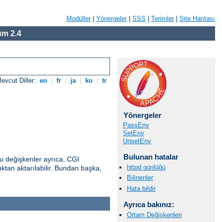
Modüller
|
Yönergeler
|
SSS
|
Terimler
|
Site Haritası
m 2.4
evcut Diller:
en
|
fr
|
ja
|
ko
|
tr
Yönergeler
PassEnv
SetEnv
UnsetEnv
Bulunan hatalar
u değişkenler ayrıca, CGI
httpd günlüğü
uktan aktarılabilir. Bundan başka,
Bilinenler
Hata bildir
Ayrıca bakınız:
Ortam Değişkenleri