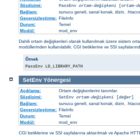
Sözdizimi:
PassEnv
ortam-değişkeni
[
ortam-d
Bağlam:
sunucu geneli, sanal konak, dizin, .htacc
Geçersizleştirme:
FileInfo
Durum:
Temel
Modül:
mod_env
Dahili ortam değişkenleri olarak kullanılmak üzere sistem or
modüllerinden kullanılabilir, CGI betiklerine ve SSI sayfalarınd
Örnek
PassEnv LD_LIBRARY_PATH
SetEnv
Yönergesi
Açıklama:
Ortam değişkenlerini tanımlar.
Sözdizimi:
SetEnv
ortam-değişkeni
[
değer
]
Bağlam:
sunucu geneli, sanal konak, dizin, .htacc
Geçersizleştirme:
FileInfo
Durum:
Temel
Modül:
mod_env
CGI betiklerine ve SSI sayfalarına aktarılmak ve Apache HTT