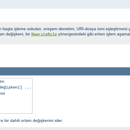
n başta işleme sokulan, ereşem denetimi, URI-dosya ismi eşleştirmesi gi
am değişkeni, bir
yönergesindeki gibi erken işlem aşamala
RewriteRule
ir.
değişkeni
] ...
ess
 bir dahili ortam değişkenini siler.