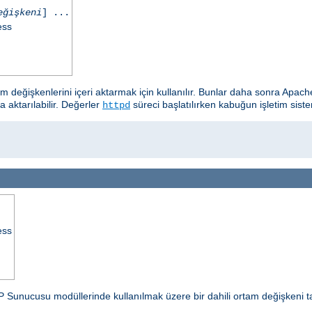
eğişkeni
] ...
ess
tam değişkenlerini içeri aktarmak için kullanılır. Bunlar daha sonra A
a aktarılabilir. Değerler
süreci başlatılırken kabuğun işletim siste
httpd
ess
P Sunucusu modüllerinde kullanılmak üzere bir dahili ortam değişkeni t