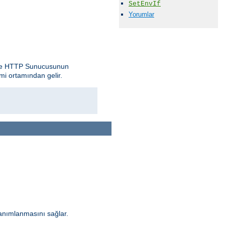
SetEnvIf
Yorumlar
pache HTTP Sunucusunun
mi ortamından gelir.
anımlanmasını sağlar.