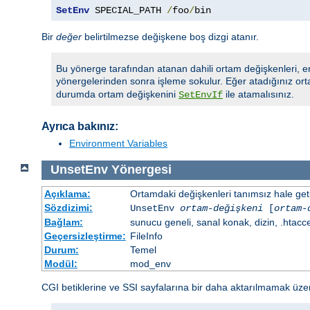
SetEnv
 SPECIAL_PATH 
/
foo
/
bin
Bir
değer
belirtilmezse değişkene boş dizgi atanır.
Bu yönerge tarafından atanan dahili ortam değişkenleri, e
yönergelerinden sonra işleme sokulur. Eğer atadığınız ort
durumda ortam değişkenini
ile atamalısınız.
SetEnvIf
Ayrıca bakınız:
Environment Variables
UnsetEnv
Yönergesi
Açıklama:
Ortamdaki değişkenleri tanımsız hale getir
Sözdizimi:
UnsetEnv
ortam-değişkeni
[
ortam-
Bağlam:
sunucu geneli, sanal konak, dizin, .htacc
Geçersizleştirme:
FileInfo
Durum:
Temel
Modül:
mod_env
CGI betiklerine ve SSI sayfalarına bir daha aktarılmamak üzere