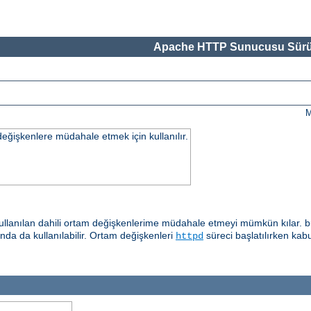
Apache HTTP Sunucusu Sürü
M
değişkenlere müdahale etmek için kullanılır.
llanılan dahili ortam değişkenlerime müdahale etmeyi mümkün kılar. b
ında da kullanılabilir. Ortam değişkenleri
süreci başlatılırken kab
httpd