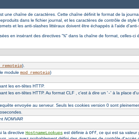
st une chaîne de caractères. Cette chaîne définit le format de la journal
reproduits dans le fichier journal, et les caractères de contrôle de style C
mets et les anti-slashes littéraux doivent être échappés à l'aide d'anti
sées en insérant des directives "
" dans la chaîne de format, celles-ci 
%
).
_remoteip
 le module
)
mod_remoteip
luant les en-têtes HTTP.
uant les en-têtes HTTP. Au format CLF , c'est à dire un '
' à la place d'
-
equête envoyée au serveur. Seuls les cookies version 0 sont pleineme
crosecondes.
ent
NOMVAR
i la directive
est définie à
, ce qui est sa valeur
HostnameLookups
Off
eurs, vous avez probablement défini des directives de contrôle d'accès