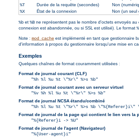
Durée de la requête (secondes)
Non (numériq
%T
État de la connexion
Non (un seul 
%X
et
ne représentent pas le nombre d'octets envoyés au cli
%b
%B
connexion est abandonnée, ou si SSL est utilisé). Le format
%
Note :
est implémenté en tant que gestionnaire ba
mod_cache
d'information à propos du gestionnaire lorsqu'une mise en ca
Exemples
Quelques chaînes de format couramment utilisées :
Format de journal courant (CLF)
"%h %l %u %t \"%r\" %>s %b"
Format de journal courant avec un serveur virtuel
"%v %h %l %u %t \"%r\" %>s %b"
Format de journal NCSA étandu/combiné
"%h %l %u %t \"%r\" %>s %b \"%{Referer}i\" 
Format de journal de la page qui contient le lien vers la
"%{Referer}i -> %U"
Format de journal de l'agent (Navigateur)
"%{User-agent}i"