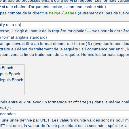
thread du processus enfant qui a servi la requête. Les formats valide
si une chaîne d'arguments existe, sinon une chaîne vide)
?
 pas compte de la directive
(autrement dit, pas de fusio
MergeSlashes
l y en a un).
erne, il s'agit du statut de la requête *originale* ---
pour la dernière
%>s
u format anglais standard)
at, qui devrait être au format étendu
(éventuellement loc
strftime(3)
extraite au début du traitement de la requête ; s'il commence par
, 
end:
séquent vers la fin du traitement de la requête. Hormis les formats suppo
s Epoch
epuis Epoch
depuis Epoch
inés entre eux ou avec un formatage
dans la même chaîn
strftime(3)
.
mat
}t
secondes.
s une unité définie par
. Les valeurs d'unité valides sont
pour mi
UNIT
ms
est omis, la valeur de l'unité par défaut est la seconde ; spécifier la
NIT