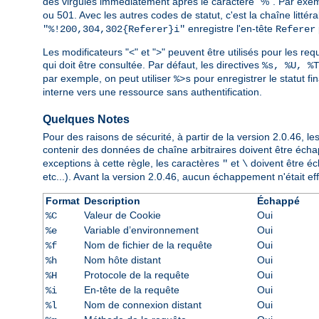
des virgules immédiatement après le caractère "%". Par exe
ou 501. Avec les autres codes de statut, c'est la chaîne littér
enregistre l'en-tête
"%!200,304,302{Referer}i"
Referer
Les modificateurs "<" et ">" peuvent être utilisés pour les requ
qui doit être consultée. Par défaut, les directives
%s, %U, %T
par exemple, on peut utiliser
pour enregistrer le statut fi
%>s
interne vers une ressource sans authentification.
Quelques Notes
Pour des raisons de sécurité, à partir de la version 2.0.46,
contenir des données de chaîne arbitraires doivent être éch
exceptions à cette règle, les caractères
et
doivent être éch
"
\
etc...). Avant la version 2.0.46, aucun échappement n'était effe
Format
Description
Échappé
Valeur de Cookie
Oui
%C
Variable d’environnement
Oui
%e
Nom de fichier de la requête
Oui
%f
Nom hôte distant
Oui
%h
Protocole de la requête
Oui
%H
En-tête de la requête
Oui
%i
Nom de connexion distant
Oui
%l