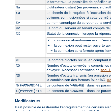
le format
. La possibilité de spécifier 
%D
L'utilisateur distant (en provenance d'auth
%u
Le chemin de la requête, à l'exclusion d
%U
obliques sont fusionnées si cette dernièr
Le nom canonique du serveur qui a servi l
%v
La nom du serveur en tenant compte de la
%V
Statut de la connexion lorsque la répons
%X
=
connexion abandonnée avant l'envoi
X
=
la connexion peut rester ouverte apr
+
=
la connexion sera fermée après l'en
-
Le nombre d'octets reçus, en comptant la 
%I
Nombre d'octets envoyés, y compris les e
%O
envoyée. Nécessite l'activation de
mod_l
Nombre d'octets transmis (en émission et
%S
la combinaison des formats %I et %O.
m
Le contenu de
dans les paramè
%{
VARNAME
}^ti
VARNAME
:
Le contenu de
dans les paramè
%{
VARNAME
}^to
VARNAME
:
Modificateurs
Il est possible de restreindre l'enregistrement de certains él