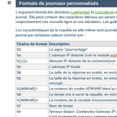
Formats de journaux personnalisés
L'argument format des directives
et
e
LogFormat
CustomLog
journal. Elle peut contenir des caractères littéraux qui seront 
respectivement une nouvelle ligne et une tabulation. Les guille
Les caractéristiques de la requête en elle-même sont journali
journal par certaines valeurs comme suit :
Chaîne de format
Description
Le signe "pourcentage"
%%
L'adresse IP distante (voir le module
%a
mod
Adresse IP distante de la connexion(voir
%{c}a
L'adresse IP locale
%A
La taille de la réponse en octets, en exc
%B
La taille de la réponse en octets, en excl
%b
renvoyé.
Le contenu du cookie
NOMVAR
dans la r
%{
NOMVAR
}C
Le temps mis à servir la requête, en mi
%D
Le contenu de la variable d'environnem
%{
NOMVAR
}e
Nom de fichier
%f
Serveur distant. Contiendra l'adresse IP s
%h
n'est enregistrée que pour certains serv