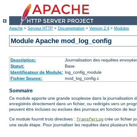
Apache
>
Serveur HTTP
>
Documentation
>
Version 2.4
>
Modules
Module Apache mod_log_config
Description:
Journalisation des requêtes envoyée
Statut:
Base
Identificateur de Module:
log_config_module
Fichier Source:
mod_log_config.c
Sommaire
Ce module apporte une grande souplesse dans la journalisation de
enregistrés directement dans un fichier, ou redirigés vers un prog
peuvent être incluses ou exclues des journaux en fonction de leur 
Ce module fournit trois directives :
crée un fichier j
TransferLog
une seule étape. Pour journaliser les requêtes dans plusieurs fichie