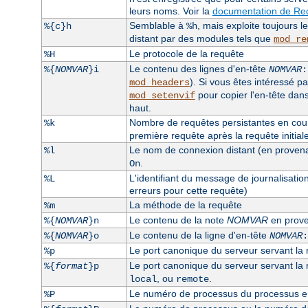
leurs noms. Voir la
documentation de Req
Semblable à
, mais exploite toujours 
%{c}h
%h
distant par des modules tels que
mod_re
Le protocole de la requête
%H
Le contenu des lignes d'en-tête
%{
NOMVAR
}i
NOMVAR
:
). Si vous êtes intéressé pa
mod_headers
pour copier l'en-tête dan
mod_setenvif
haut.
Nombre de requêtes persistantes en cours
%k
première requête après la requête initiale, 
Le nom de connexion distant (en provenanc
%l
.
On
L'identifiant du message de journalisatio
%L
erreurs pour cette requête)
La méthode de la requête
%m
Le contenu de la note
NOMVAR
en prove
%{
NOMVAR
}n
Le contenu de la ligne d'en-tête
%{
NOMVAR
}o
NOMVAR
:
Le port canonique du serveur servant la
%p
Le port canonique du serveur servant la re
%{
format
}p
, ou
.
local
remote
Le numéro de processus du processus enf
%P