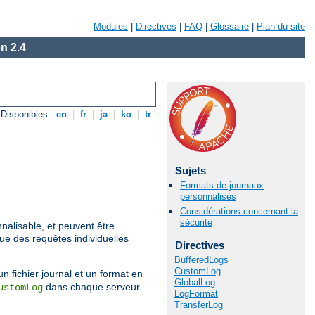
Modules
|
Directives
|
FAQ
|
Glossaire
|
Plan du site
n 2.4
Disponibles:
en
|
fr
|
ja
|
ko
|
tr
Sujets
Formats de journaux
personnalisés
Considérations concernant la
sécurité
nalisable, et peuvent être
que des requêtes individuelles
Directives
BufferedLogs
CustomLog
un fichier journal et un format en
GlobalLog
dans chaque serveur.
ustomLog
LogFormat
TransferLog