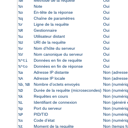
Méthode de la requête
Oui
%m
Note
Oui
%n
En-tête de la réponse
Oui
%o
Chaîne de paramètres
Oui
%q
Ligne de la requête
Oui
%r
Gestionnaire
Oui
%R
Utilisateur distant
Oui
%u
URI de la requête
Oui
%U
Nom d’hôte du serveur
Oui
%v
Nom canonique du serveur
Oui
%V
Données en fin de requête
Oui
%^ti
Données en fin de réponse
Oui
%^to
Adresse IP distante
Non (adresse
%a
Adresse IP locale
Non (adresse
%A
,
Nombre d’octets envoyés
Non (numériq
%b
%B
Durée de la requête (microsecondes)
Non (numériq
%D
Requêtes en cours
Non (numériq
%k
Identifiant de connexion
Non (généré e
%L
Port du serveur
Non (numériq
%p
PID/TID
Non (numériq
%P
Code d’état
Non (numériq
%s
Moment de la requête
Non (temps f
%t