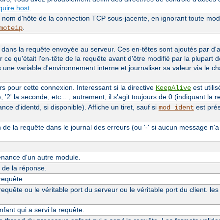
uire host
.
le nom d'hôte de la connection TCP sous-jacente, en ignorant toute modi
.
moteip
dans la requête envoyée au serveur. Ces en-têtes sont ajoutés par d
r ce qu'était l'en-tête de la requête avant d'être modifié par la plupart 
s une variable d'environnement interne et journaliser sa valeur via le 
 pour cette connexion. Interessant si la directive
est utilis
KeepAlive
'2' la seconde, etc... ; autrement, il s'agit toujours de 0 (indiquant la re
e d'identd, si disponible). Affiche un tiret, sauf si
est prés
mod_ident
n de la requête dans le journal des erreurs (ou '-' si aucun message n'a
nance d'un autre module.
de la réponse.
 requête
quête ou le véritable port du serveur ou le véritable port du client. le
ant qui a servi la requête.