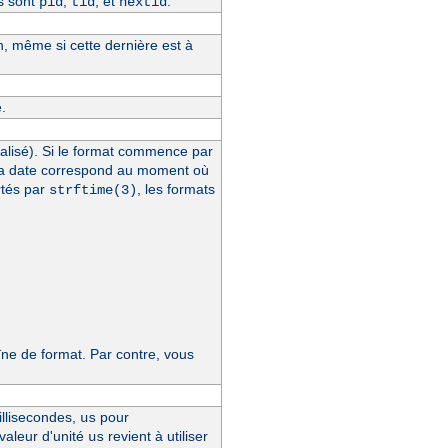
s sont
,
, et
.
pid
tid
hextid
n, même si cette dernière est à
.
alisé). Si le format commence par
la date correspond au moment où
rtés par
, les formats
strftime(3)
e de format. Par contre, vous
llisecondes,
pour
us
 valeur d'unité
revient à utiliser
us