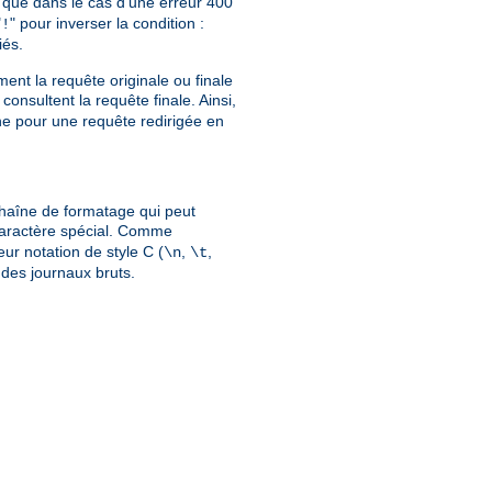
que dans le cas d'une erreur 400
"
" pour inverser la condition :
!
iés.
ment la requête originale ou finale
consultent la requête finale. Ainsi,
gine pour une requête redirigée en
chaîne de formatage qui peut
caractère spécial. Comme
eur notation de style C (
,
,
\n
\t
n des journaux bruts.