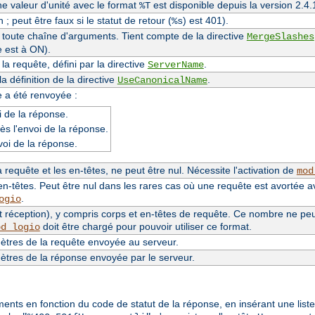
une valeur d'unité avec le format
est disponible depuis la version 2.
%T
 ; peut être faux si le statut de retour (
) est 401).
%s
e toute chaîne d'arguments. Tient compte de la directive
MergeSlashes
e est à ON).
a requête, défini par la directive
.
ServerName
 définition de la directive
.
UseCanonicalName
e a été renvoyée :
 de la réponse.
ès l'envoi de la réponse.
voi de la réponse.
requête et les en-têtes, ne peut être nul. Nécessite l'activation de
mod
n-têtes. Peut être nul dans les rares cas où une requête est avortée a
.
ogio
 réception), y compris corps et en-têtes de requête. Ce nombre ne peut 
doit être chargé pour pouvoir utiliser ce format.
od_logio
tres de la requête envoyée au serveur.
tres de la réponse envoyée par le serveur.
éments en fonction du code de statut de la réponse, en insérant une lis