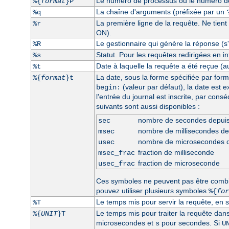
Le numéro de processus ou le numéro de 
%{
format
}P
La chaîne d'arguments (préfixée par un
%q
La première ligne de la requête. Ne tient
%r
ON).
Le gestionnaire qui génère la réponse (s'i
%R
Statut. Pour les requêtes redirigées en int
%s
Date à laquelle la requête a été reçue (a
%t
La date, sous la forme spécifiée par form
%{
format
}t
(valeur par défaut), la date est 
begin:
l'entrée du journal est inscrite, par con
suivants sont aussi disponibles :
nombre de secondes depui
sec
nombre de millisecondes d
msec
nombre de microsecondes 
usec
fraction de milliseconde
msec_frac
fraction de microseconde
usec_frac
Ces symboles ne peuvent pas être comb
pouvez utiliser plusieurs symboles
%{
for
Le temps mis pour servir la requête, en 
%T
Le temps mis pour traiter la requête dan
%{
UNIT
}T
microsecondes et
pour secondes. Si
s
U