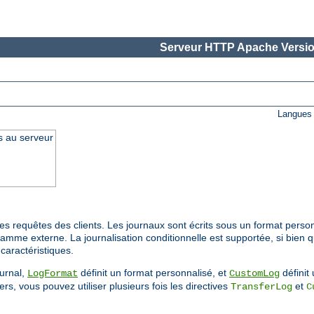
Serveur HTTP Apache Versio
Langues 
s au serveur
s requêtes des clients. Les journaux sont écrits sous un format person
ramme externe. La journalisation conditionnelle est supportée, si bien 
caractéristiques.
ournal,
définit un format personnalisé, et
définit 
LogFormat
CustomLog
rs, vous pouvez utiliser plusieurs fois les directives
et
TransferLog
C