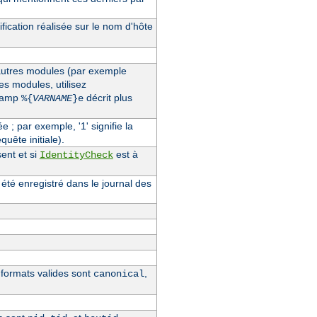
fication réalisée sur le nom d'hôte
'autres modules (par exemple
des modules, utilisez
champ
décrit plus
%{
VARNAME
}e
ée ; par exemple, '1' signifie la
quête initiale).
ent et si
est à
IdentityCheck
 été enregistré dans le journal des
s formats valides sont
,
canonical