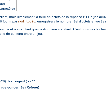
ue)
caractère)
ent, mais simplement la taille en octets de la réponse HTTP (les deux é
fourni par
, enregistrera le nombre réel d'octets envoyés 
O
mod_logio
sique et non en tant que gestionnaire standard. C'est pourquoi la cha
che de contenu entre en jeu.
\"%{User-agent}i\""
 page concernée (Referer)