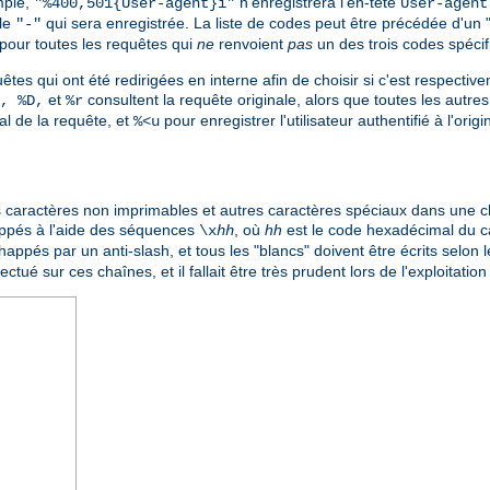
mple,
n'enregistrera l'en-tête
"%400,501{User-agent}i"
User-agent
ale
qui sera enregistrée. La liste de codes peut être précédée d'un 
"-"
pour toutes les requêtes qui
ne
renvoient
pas
un des trois codes spécif
êtes qui ont été redirigées en interne afin de choisir si c'est respective
et
consultent la requête originale, alors que toutes les autres 
, %D,
%r
nal de la requête, et
pour enregistrer l'utilisateur authentifié à l'ori
%<u
 les caractères non imprimables et autres caractères spéciaux dans une 
appés à l'aide des séquences
, où
hh
est le code hexadécimal du 
\x
hh
appés par un anti-slash, et tous les "blancs" doivent être écrits selon l
ctué sur ces chaînes, et il fallait être très prudent lors de l'exploitatio