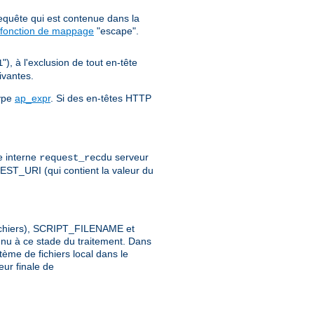
requête qui est contenue dans la
fonction de mappage
"escape".
"), à l'exclusion de tout en-tête
1
ivantes.
type
ap_expr
. Si des en-têtes HTTP
e interne
du serveur
request_rec
ST_URI (qui contient la valeur du
 fichiers), SCRIPT_FILENAME et
nu à ce stade du traitement. Dans
ème de fichiers local dans le
eur finale de