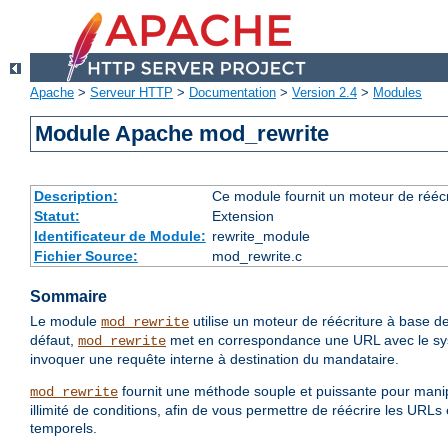
Apache
>
Serveur HTTP
>
Documentation
>
Version 2.4
>
Modules
Module Apache mod_rewrite
Description:
Ce module fournit un moteur de réécr
Statut:
Extension
Identificateur de Module:
rewrite_module
Fichier Source:
mod_rewrite.c
Sommaire
Le module
utilise un moteur de réécriture à base de
mod_rewrite
défaut,
met en correspondance une URL avec le systè
mod_rewrite
invoquer une requête interne à destination du mandataire.
fournit une méthode souple et puissante pour manip
mod_rewrite
illimité de conditions, afin de vous permettre de réécrire les URL
temporels.