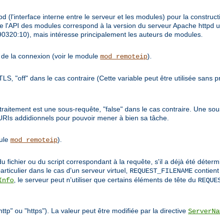
 (l'interface interne entre le serveur et les modules) pour la constructi
 l'API des modules correspond à la version du serveur Apache httpd ut
9990320:10), mais intéresse principalement les auteurs de modules.
te de la connexion (voir le module
).
mod_remoteip
/TLS, "off" dans le cas contraire (Cette variable peut être utilisée sans
de traitement est une sous-requête, "false" dans le cas contraire. Une 
 URIs addidionnels pour pouvoir mener à bien sa tâche.
dule
).
mod_remoteip
u fichier ou du script correspondant à la requête, s'il a déjà été déte
articulier dans le cas d'un serveur virtuel,
contient
REQUEST_FILENAME
, le serveur peut n'utiliser que certains éléments de tête du
Info
REQUE
ttp" ou "https"). La valeur peut être modifiée par la directive
ServerNa