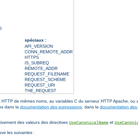
D
spéciaux :
API_VERSION
CONN_REMOTE_ADDR
HTTPS
IS_SUBREQ
REMOTE_ADDR
REQUEST_FILENAME
REQUEST_SCHEME
REQUEST_URI
THE_REQUEST
IME HTTP de mêmes noms, au variables C du serveur HTTP Apache, ou
es dans la
documentation des expressions
, dans la
documentation des 
ment des valeurs des directives
et
UseCanonicalName
UseCanoni
uve les suivantes :