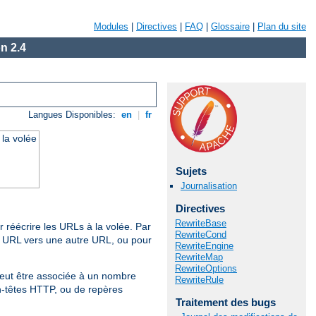
Modules
|
Directives
|
FAQ
|
Glossaire
|
Plan du site
n 2.4
Langues Disponibles:
en
|
fr
 la volée
Sujets
Journalisation
Directives
RewriteBase
 réécrire les URLs à la volée. Par
RewriteCond
e URL vers une autre URL, ou pour
RewriteEngine
RewriteMap
RewriteOptions
peut être associée à un nombre
RewriteRule
en-têtes HTTP, ou de repères
Traitement des bugs