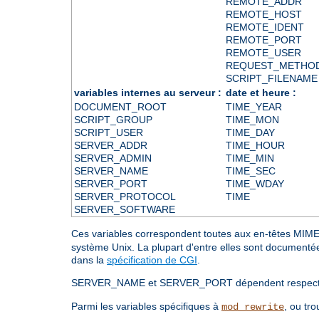
REMOTE_ADDR
REMOTE_HOST
REMOTE_IDENT
REMOTE_PORT
REMOTE_USER
REQUEST_METHO
SCRIPT_FILENAME
variables internes au serveur :
date et heure :
DOCUMENT_ROOT
TIME_YEAR
SCRIPT_GROUP
TIME_MON
SCRIPT_USER
TIME_DAY
SERVER_ADDR
TIME_HOUR
SERVER_ADMIN
TIME_MIN
SERVER_NAME
TIME_SEC
SERVER_PORT
TIME_WDAY
SERVER_PROTOCOL
TIME
SERVER_SOFTWARE
Ces variables correspondent toutes aux en-têtes M
système Unix. La plupart d'entre elles sont documenté
dans la
spécification de CGI
.
SERVER_NAME et SERVER_PORT dépendent respective
Parmi les variables spécifiques à
, ou tro
mod_rewrite