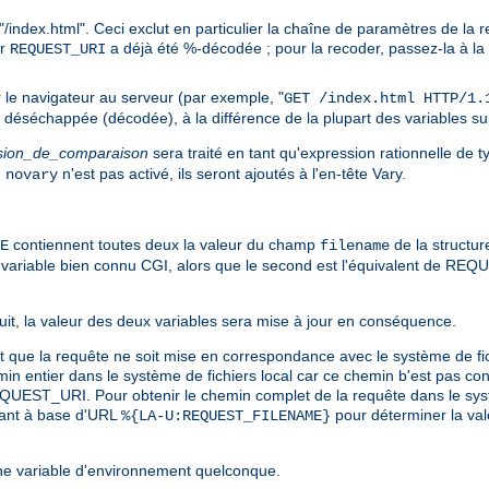
/index.html". Ceci exclut en particulier la chaîne de paramètres de la 
ur
a déjà été %-décodée ; pour la recoder, passez-la à la
REQUEST_URI
le navigateur au serveur (par exemple, "
GET /index.html HTTP/1.
é déséchappée (décodée), à la différence de la plupart des variables su
sion_de_comparaison
sera traité en tant qu'expression rationnelle de 
u
n'est pas activé, ils seront ajoutés à l'en-tête Vary.
novary
contiennent toutes deux la valeur du champ
de la structur
E
filename
iable bien connu CGI, alors que le second est l'équivalent de REQUE
ursuit, la valeur des deux variables sera mise à jour en conséquence.
vant que la requête ne soit mise en correspondance avec le système de
ntier dans le système de fichiers local car ce chemin b'est pas con
EQUEST_URI. Pour obtenir le chemin complet de la requête dans le syst
avant à base d'URL
pour déterminer la val
%{LA-U:REQUEST_FILENAME}
e variable d'environnement quelconque.