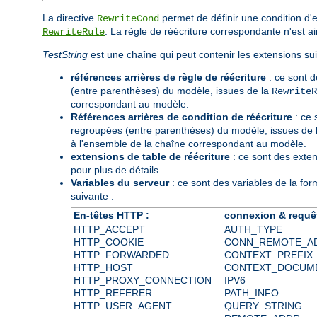
La directive
permet de définir une condition d'
RewriteCond
. La règle de réécriture correspondante n'est ai
RewriteRule
TestString
est une chaîne qui peut contenir les extensions sui
références arrières de règle de réécriture
: ce sont d
(entre parenthèses) du modèle, issues de la
RewriteR
correspondant au modèle.
Références arrières de condition de réécriture
: ce
regroupées (entre parenthèses) du modèle, issues de l
à l'ensemble de la chaîne correspondant au modèle.
extensions de table de réécriture
: ce sont des exte
pour plus de détails.
Variables du serveur
: ce sont des variables de la fo
suivante :
En-têtes HTTP :
connexion & requê
HTTP_ACCEPT
AUTH_TYPE
HTTP_COOKIE
CONN_REMOTE_A
HTTP_FORWARDED
CONTEXT_PREFIX
HTTP_HOST
CONTEXT_DOCUM
HTTP_PROXY_CONNECTION
IPV6
HTTP_REFERER
PATH_INFO
HTTP_USER_AGENT
QUERY_STRING