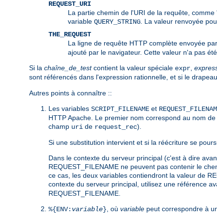
REQUEST_URI
La partie chemin de l'URI de la requête, comme "
variable
. La valeur renvoyée po
QUERY_STRING
THE_REQUEST
La ligne de requête HTTP complète envoyée par 
ajouté par le navigateur. Cette valeur n'a pas ét
Si la
chaîne_de_test
contient la valeur spéciale
,
expres
expr
sont référencés dans l'expression rationnelle, et si le drapea
Autres points à connaître ::
Les variables
et
SCRIPT_FILENAME
REQUEST_FILENAM
HTTP Apache. Le premier nom correspond au nom de var
champ
de
).
uri
request_rec
Si une substitution intervient et si la réécriture se po
Dans le contexte du serveur principal (c'est à dire a
REQUEST_FILENAME ne peuvent pas contenir le chemin e
ce cas, les deux variables contiendront la valeur de R
contexte du serveur principal, utilisez une référence 
REQUEST_FILENAME.
, où
variable
peut correspondre à un
%{ENV:
variable
}