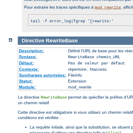
Pour extraire les traces spécifiques à
, affic
mod_rewrite
tail -f error_log|fgrep '[rewrite:'
Directive
RewriteBase
Description:
Définit l'URL de base pour les rééc
Syntaxe:
RewriteBase
chemin_URL
Défaut:
Pas de valeur par défaut
Contexte:
répertoire, .htaccess
Surcharges autorisées:
FileInfo
Statut:
Extension
Module:
mod_rewrite
La directive
permet de spécifier le préfixe d'UR
RewriteBase
un chemin relatif.
Cette directive est
obligatoire
si vous utilisez un chemin relat
conditions est vérifiée :
La requête initiale, ainsi que la substitution, se situent 
nécessaire d'utiliser une directive telle qu'
).