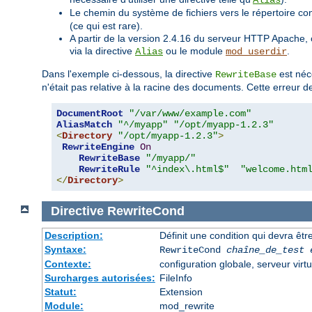
Alias
Le chemin du système de fichiers vers le répertoire co
(ce qui est rare).
A partir de la version 2.4.16 du serveur HTTP Apache, 
via la directive
ou le module
.
Alias
mod_userdir
Dans l'exemple ci-dessous, la directive
est néc
RewriteBase
n'était pas relative à la racine des documents. Cette erreur d
DocumentRoot
"/var/www/example.com"
AliasMatch
"^/myapp"
"/opt/myapp-1.2.3"
<
Directory
"/opt/myapp-1.2.3"
>
RewriteEngine
On
RewriteBase
"/myapp/"
RewriteRule
"^index\.html$"
"welcome.htm
</
Directory
>
Directive
RewriteCond
Description:
Définit une condition qui devra être
Syntaxe:
RewriteCond
chaîne_de_test
Contexte:
configuration globale, serveur virtu
Surcharges autorisées:
FileInfo
Statut:
Extension
Module:
mod_rewrite