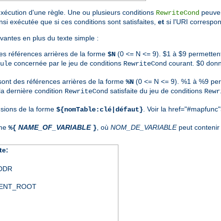
exécution d'une règle. Une ou plusieurs conditions
peuven
RewriteCond
nsi exécutée que si ces conditions sont satisfaites,
et
si l'URI correspon
vantes en plus du texte simple :
es références arrières de la forme
(0 <= N <= 9). $1 à $9 permetten
$N
concernée par le jeu de conditions
courant. $0 donn
ule
RewriteCond
 sont des références arrières de la forme
(0 <= N <= 9). %1 à %9 per
%N
a dernière condition
satisfaite du jeu de conditions
RewriteCond
Rewr
nsions de la forme
. Voir la
href="#mapfunc"
${nomTable:clé|défaut}
rme
NAME_OF_VARIABLE
, où
NOM_DE_VARIABLE
peut contenir 
%{
}
te:
DDR
ENT_ROOT