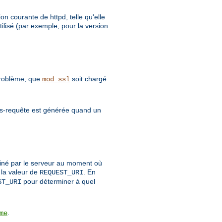
on courante de httpd, telle qu'elle
ilisé (par exemple, pour la version
 problème, que
soit chargé
mod_ssl
sous-requête est générée quand un
rminé par le serveur au moment où
 la valeur de
. En
REQUEST_URI
pour déterminer à quel
ST_URI
.
me