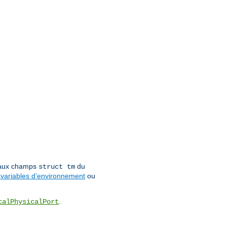
 aux champs
du
struct tm
variables d’environnement
ou
.
calPhysicalPort