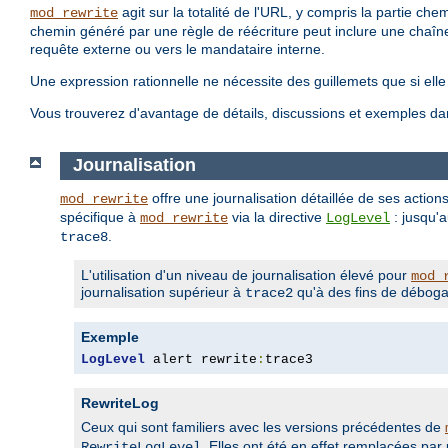
agit sur la totalité de l'URL, y compris la partie c
mod_rewrite
chemin généré par une règle de réécriture peut inclure une chaîn
requête externe ou vers le mandataire interne.
Une expression rationnelle ne nécessite des guillemets que si ell
Vous trouverez d'avantage de détails, discussions et exemples da
Journalisation
offre une journalisation détaillée de ses action
mod_rewrite
spécifique à
via la directive
: jusqu'
mod_rewrite
LogLevel
.
trace8
L'utilisation d'un niveau de journalisation élevé pour
mod_
journalisation supérieur à
qu'à des fins de déboga
trace2
Exemple
LogLevel
 alert rewrite
:
trace3
RewriteLog
Ceux qui sont familiers avec les versions précédentes de
. Elles ont été en effet remplacées pa
RewriteLogLevel