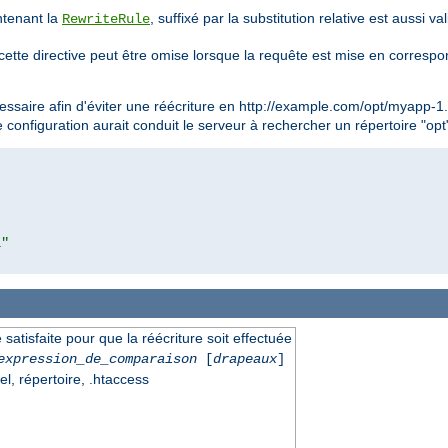
ntenant la
, suffixé par la substitution relative est aussi v
RewriteRule
cette directive peut être omise lorsque la requête est mise en corresp
essaire afin d'éviter une réécriture en http://example.com/opt/myapp-1
e configuration aurait conduit le serveur à rechercher un répertoire "op
l"
 satisfaite pour que la réécriture soit effectuée
expression_de_comparaison
[
drapeaux
]
el, répertoire, .htaccess