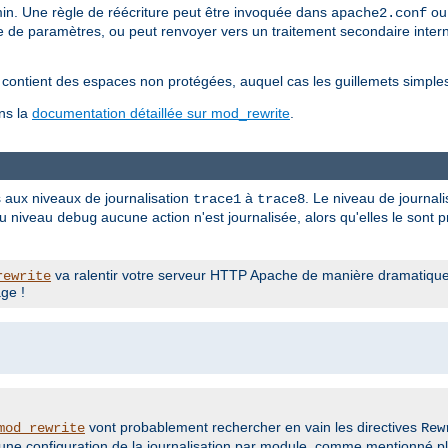
hemin. Une règle de réécriture peut être invoquée dans
ou 
apache2.conf
e de paramètres, ou peut renvoyer vers un traitement secondaire intern
e contient des espaces non protégées, auquel cas les guillemets simple
ns la
documentation détaillée sur mod_rewrite
.
s aux niveaux de journalisation
à
. Le niveau de journali
trace1
trace8
au niveau
aucune action n'est journalisée, alors qu'elles le sont
debug
va ralentir votre serveur HTTP Apache de manière dramatique !
rewrite
ge !
vont probablement rechercher en vain les directives
mod_rewrite
Rew
r une configuration de la journalisation par module, comme mentionné pl