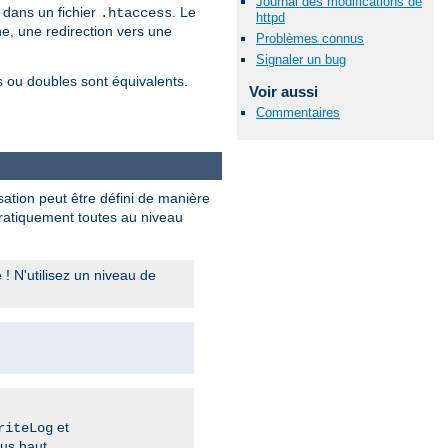
Journal des modifications de
dans un fichier
. Le
.htaccess
httpd
e, une redirection vers une
Problèmes connus
Signaler un bug
s ou doubles sont équivalents.
Voir aussi
Commentaires
sation peut être défini de manière
 pratiquement toutes au niveau
 N'utilisez un niveau de
et
riteLog
us haut.