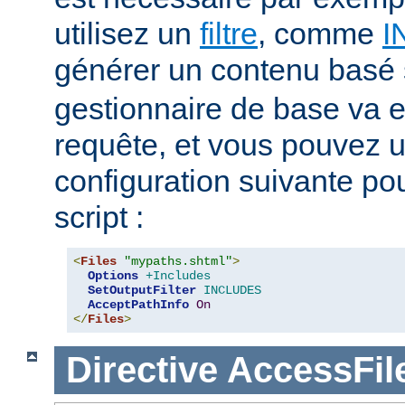
utilisez un
filtre
, comme
I
générer un contenu basé
gestionnaire de base va e
requête, et vous pouvez ut
configuration suivante pour
script :
<
Files
"mypaths.shtml"
>
Options
+Includes
SetOutputFilter
INCLUDES
AcceptPathInfo
On
</
Files
>
Directive
AccessFi