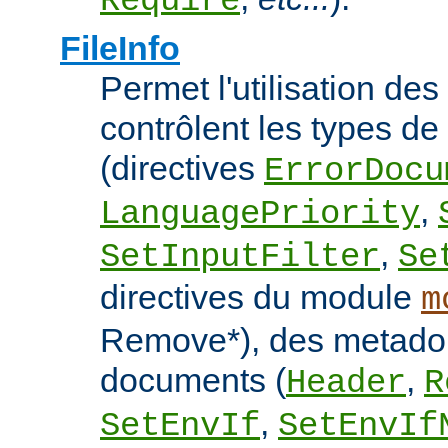
Require
FileInfo
Permet l'utilisation des
contrôlent les types d
(directives
ErrorDocu
,
LanguagePriority
,
SetInputFilter
Se
directives du module
m
Remove*), des metado
documents (
,
Header
R
,
SetEnvIf
SetEnvIf