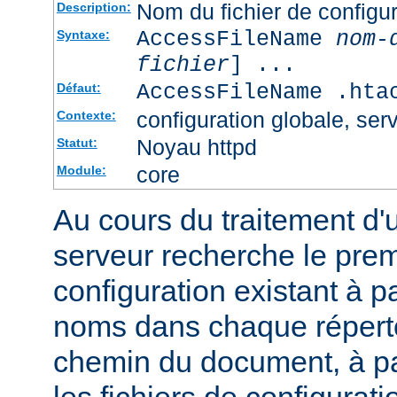
Nom du fichier de configur
Description:
AccessFileName
nom-
Syntaxe:
fichier
] ...
AccessFileName .hta
Défaut:
configuration globale, serv
Contexte:
Noyau httpd
Statut:
core
Module:
Au cours du traitement d'
serveur recherche le premi
configuration existant à par
noms dans chaque répert
chemin du document, à p
les fichiers de configurati