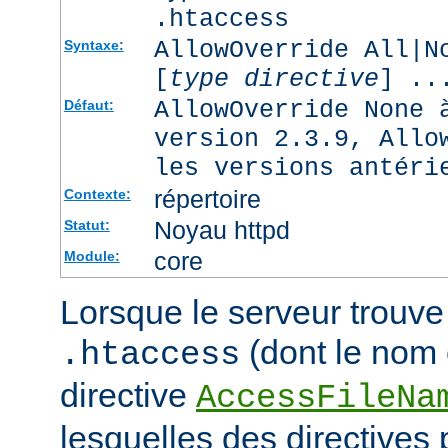
.htaccess
AllowOverride All|N
Syntaxe:
[
type directive
] ..
AllowOverride None 
Défaut:
version 2.3.9, Allo
les versions antéri
répertoire
Contexte:
Noyau httpd
Statut:
core
Module:
Lorsque le serveur trouve 
(dont le nom e
.htaccess
directive
AccessFileNa
lesquelles des directives