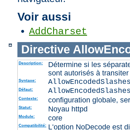
Voir aussi
AddCharset
Directive
AllowEnc
Détermine si les sépara
Description:
sont autorisés à transite
AllowEncodedSlashe
Syntaxe:
AllowEncodedSlashe
Défaut:
configuration globale, ser
Contexte:
Noyau httpd
Statut:
core
Module:
L'option NoDecode est di
Compatibilité: