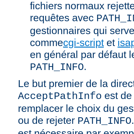
fichiers normaux rejett
requêtes avec
PATH_I
gestionnaires qui serve
comme
cgi-script
et
isa
en général par défaut 
.
PATH_INFO
Le but premier de la direc
est de
AcceptPathInfo
remplacer le choix du ges
ou de rejeter
PATH_INFO
est nécessaire par exemp