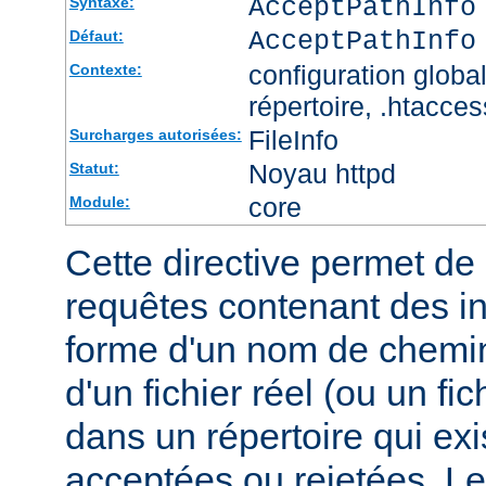
AcceptPathInfo
Syntaxe:
AcceptPathInfo
Défaut:
configuration global
Contexte:
répertoire, .htacces
FileInfo
Surcharges autorisées:
Noyau httpd
Statut:
core
Module:
Cette directive permet de d
requêtes contenant des i
forme d'un nom de chemin
d'un fichier réel (ou un fic
dans un répertoire qui exi
acceptées ou rejetées. Le