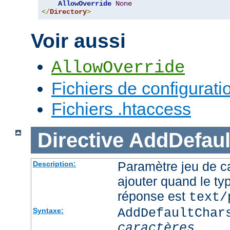
AllowOverride
None
</
Directory
>
Voir aussi
AllowOverride
Fichiers de configurati
Fichiers .htaccess
Directive
AddDefaul
Paramètre jeu de ca
Description:
ajouter quand le ty
réponse est
text/
AddDefaultChar
Syntaxe:
caractères