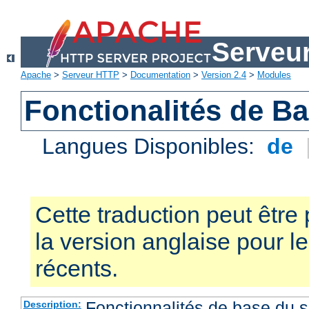
Serveu
Apache
>
Serveur HTTP
>
Documentation
>
Version 2.4
>
Modules
Fonctionalités de B
Langues Disponibles:
de
Cette traduction peut être 
la version anglaise pour 
récents.
Fonctionnalités de base du
Description: