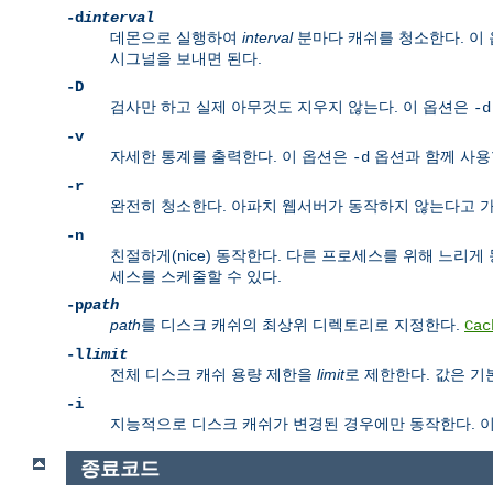
-d
interval
데몬으로 실행하여
interval
분마다 캐쉬를 청소한다. 이
시그널을 보내면 된다.
-D
검사만 하고 실제 아무것도 지우지 않는다. 이 옵션은
-d
-v
자세한 통계를 출력한다. 이 옵션은
옵션과 함께 사용할
-d
-r
완전히 청소한다. 아파치 웹서버가 동작하지 않는다고 가
-n
친절하게(nice) 동작한다. 다른 프로세스를 위해 느리게
세스를 스케줄할 수 있다.
-p
path
path
를 디스크 캐쉬의 최상위 디렉토리로 지정한다.
Cac
-l
limit
전체 디스크 캐쉬 용량 제한을
limit
로 제한한다. 값은 
-i
지능적으로 디스크 캐쉬가 변경된 경우에만 동작한다. 
종료코드