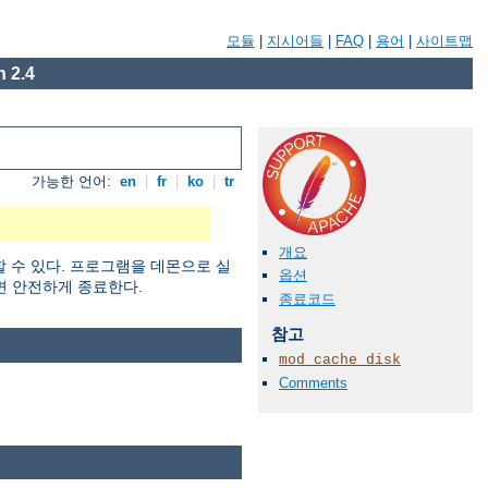
모듈
|
지시어들
|
FAQ
|
용어
|
사이트맵
 2.4
가능한 언어:
en
|
fr
|
ko
|
tr
개요
할 수 있다. 프로그램을 데몬으로 실
옵션
면 안전하게 종료한다.
종료코드
참고
mod_cache_disk
Comments