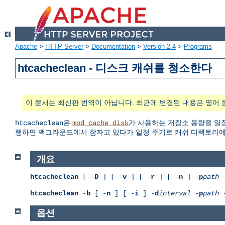
Apache
>
HTTP Server
>
Documentation
>
Version 2.4
>
Programs
htcacheclean - 디스크 캐쉬를 청소한다
이 문서는 최신판 번역이 아닙니다. 최근에 변경된 내용은 영어 
은
가 사용하는 저장소 용량을 일정
htcacheclean
mod_cache_disk
행하면 백그라운드에서 잠자고 있다가 일정 주기로 캐쉬 디렉토리에서
개요
htcacheclean
[ -
D
] [ -
v
] [ -
r
] [ -
n
] -
p
path
htcacheclean
-
b
[ -
n
] [ -
i
] -
d
interval
-
p
path
옵션