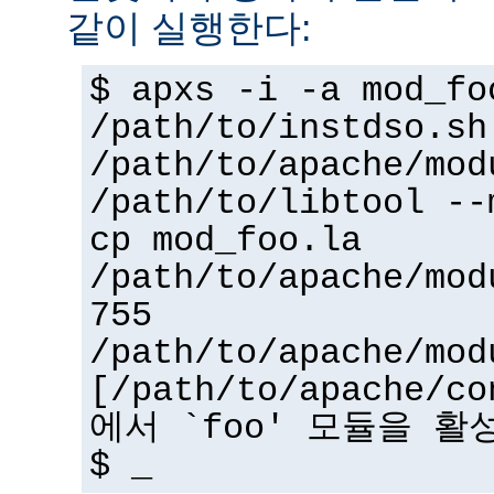
같이 실행한다:
$ apxs -i -a mod_fo
/path/to/instdso.sh
/path/to/apache/mod
/path/to/libtool --
cp mod_foo.la
/path/to/apache/mod
755
/path/to/apache/mod
[/path/to/apache/co
에서 `foo' 모듈을 활
$ _