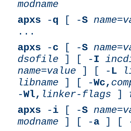
modname
apxs
-
q
[ -
S
name
=
v
...
apxs
-
c
[ -
S
name
=
v
dsofile
] [ -
I
incd
name
=
value
] [ -
L
l
libname
] [ -
Wc,
com
-
Wl,
linker-flags
]
apxs
-
i
[ -
S
name
=
v
modname
] [ -
a
] [ 