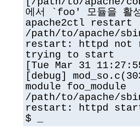
[/path/to/apache/co
에서 `foo' 모듈을 활
apache2ctl restart
/path/to/apache/sbi
restart: httpd not 
trying to start
[Tue Mar 31 11:27:5
[debug] mod_so.c(30
module foo_module
/path/to/apache/sbi
restart: httpd star
$ _