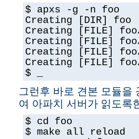
$ apxs -g -n foo
Creating [DIR] foo
Creating [FILE] foo
Creating [FILE] foo
Creating [FILE] foo
Creating [FILE] foo
$ _
그런후 바로 견본 모듈을
여 아파치 서버가 읽도록
$ cd foo
$ make all reload