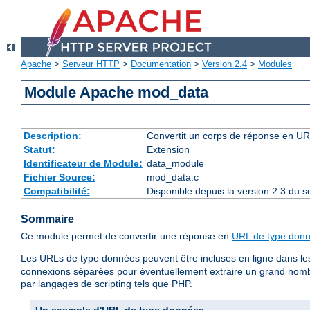
Apache
>
Serveur HTTP
>
Documentation
>
Version 2.4
>
Modules
Module Apache mod_data
Description:
Convertit un corps de réponse en 
Statut:
Extension
Identificateur de Module:
data_module
Fichier Source:
mod_data.c
Compatibilité:
Disponible depuis la version 2.3 du
Sommaire
Ce module permet de convertir une réponse en
URL de type don
Les URLs de type données peuvent être incluses en ligne dans l
connexions séparées pour éventuellement extraire un grand nomb
par langages de scripting tels que PHP.