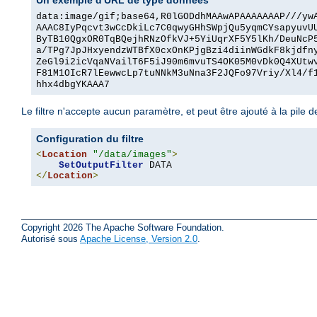
Un exemple d'URL de type données
data:image/gif;base64,R0lGODdhMAAwAPAAAAAAAP///yw
AAAC8IyPqcvt3wCcDkiLc7C0qwyGHhSWpjQu5yqmCYsapyuvU
ByTB10QgxOR0TqBQejhRNzOfkVJ+5YiUqrXF5Y5lKh/DeuNcP
a/TPg7JpJHxyendzWTBfX0cxOnKPjgBzi4diinWGdkF8kjdfn
ZeGl9i2icVqaNVailT6F5iJ90m6mvuTS4OK05M0vDk0Q4XUtw
F81M1OIcR7lEewwcLp7tuNNkM3uNna3F2JQFo97Vriy/Xl4/f
hhx4dbgYKAAA7
Le filtre n'accepte aucun paramètre, et peut être ajouté à la pile des
Configuration du filtre
<
Location
"/data/images"
>
SetOutputFilter
</
Location
>
Copyright 2026 The Apache Software Foundation.
Autorisé sous
Apache License, Version 2.0
.