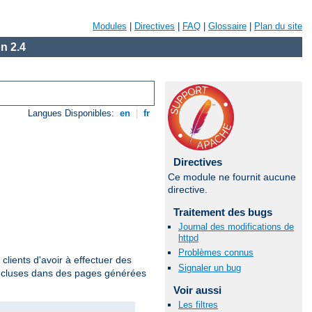
Modules
|
Directives
|
FAQ
|
Glossaire
|
Plan du site
n 2.4
Langues Disponibles:
en
|
fr
Directives
Ce module ne fournit aucune
directive.
Traitement des bugs
Journal des modifications de
httpd
Problèmes connus
clients d'avoir à effectuer des
Signaler un bug
incluses dans des pages générées
Voir aussi
Les filtres