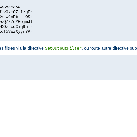
AAAAAMAAw
UlvONmOZtfzgFz
5yLWGsEbtLiOSp
ycQZXZeYGejmJl
vKOzrcd3iq9uis
1cf5VWzXyym7PH
 filtres via la directive
, ou toute autre directive s
SetOutputFilter