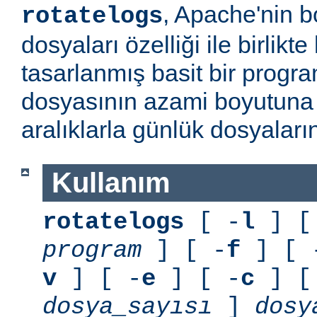
, Apache'nin b
rotatelogs
dosyaları özelliği ile birlikt
tasarlanmış basit bir progr
dosyasının azami boyutuna 
aralıklarla günlük dosyaları
Kullanım
rotatelogs
[ -
l
] [
program
] [ -
f
] [ 
v
] [ -
e
] [ -
c
] [
dosya_sayısı
]
dosy