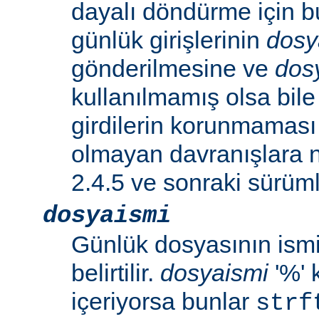
dayalı döndürme için b
günlük girişlerinin
dosy
gönderilmesine ve
dos
kullanılmamış olsa bil
girdilerin korunmaması 
olmayan davranışlara n
2.4.5 ve sonraki sürümle
dosyaismi
Günlük dosyasının ismi 
belirtilir.
dosyaismi
'%' 
içeriyorsa bunlar
strf