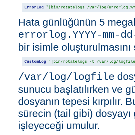
ErrorLog
"|bin/rotatelogs /var/log/errorlog.%
Hata günlüğünün 5 megab
errorlog.YYYY-mm-dd
bir isimle oluşturulmasını 
CustomLog
"|bin/rotatelogs -t /var/log/logfil
dosy
/var/log/logfile
sunucu başlatılırken ve g
dosyanın tepesi kırpılır. 
sürecin (tail gibi) dosyay
işleyeceği umulur.