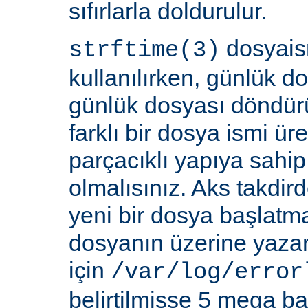
sıfırlarla doldurulur.
dosyais
strftime(3)
kullanılırken, günlük d
günlük dosyası döndür
farklı bir dosya ismi üre
parçacıklı yapıya sahi
olmalısınız. Aks takdi
yeni bir dosya başlatm
dosyanın üzerine yazar
için
/var/log/error
belirtilmişse 5 mega bay