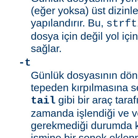
(eğer yoksa) üst dizinleri
yapılandırır. Bu,
strft
dosya için değil yol içi
sağlar.
-t
Günlük dosyasının dön
tepeden kırpılmasına s
gibi bir araç tara
tail
zamanda işlendiği ve v
gerekmediği durumda ku
ismine bir sonek ekle