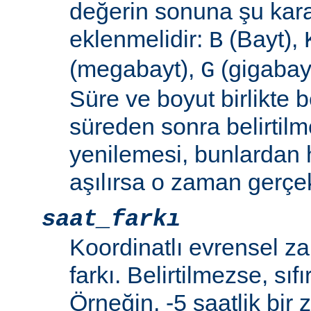
değerin sonuna şu kara
eklenmelidir:
(Bayt),
B
(megabayt),
(gigabayt
G
Süre ve boyut birlikte b
süreden sonra belirtilm
yenilemesi, bunlardan
aşılırsa o zaman gerçek
saat_farkı
Koordinatlı evrensel z
farkı. Belirtilmezse, sıfı
Örneğin, -5 saatlik bir