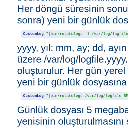
Her döngü süresinin sonu
sonra) yeni bir günlük dosy
CustomLog
"|bin/rotatelogs -l /var/log/logfil
yyyy, yıl; mm, ay; dd, ayı
üzere /var/log/logfile.yy
oluşturulur. Her gün yere
yeni bir günlük dosyasına 
CustomLog
"|bin/rotatelogs /var/log/logfile 5
Günlük dosyası 5 megabay
yenisinin oluşturulmasını 