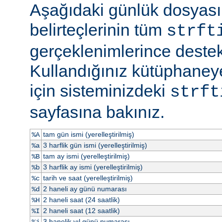
Aşağıdaki günlük dosyas
belirteçlerinin tüm
strft
gerçeklenimlerince destek
Kullandığınız kütüphaneye
için sisteminizdeki
strft
sayfasına bakınız.
tam gün ismi (yerelleştirilmiş)
%A
3 harflik gün ismi (yerelleştirilmiş)
%a
tam ay ismi (yerelleştirilmiş)
%B
3 harflik ay ismi (yerelleştirilmiş)
%b
tarih ve saat (yerelleştirilmiş)
%c
2 haneli ay günü numarası
%d
2 haneli saat (24 saatlik)
%H
2 haneli saat (12 saatlik)
%I
3 hanelik yıl günü numarası
%j