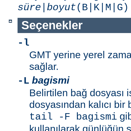
süre
|
boyut
(B|K|M|G
Seçenekler
-l
GMT yerine yerel zaman
sağlar.
bagismi
-L
Belirtilen bağ dosyası 
dosyasından kalıcı bir 
gib
tail -F bagismi
kullanılarak günlüğün s