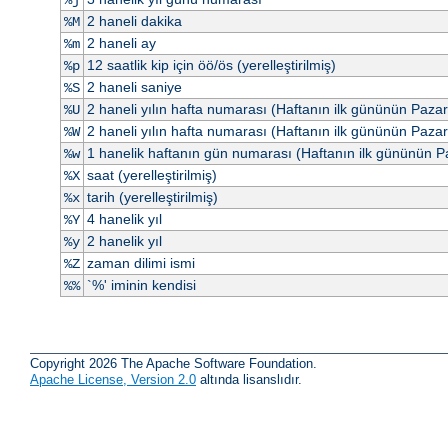
2 haneli dakika
%M
2 haneli ay
%m
12 saatlik kip için öö/ös (yerelleştirilmiş)
%p
2 haneli saniye
%S
2 haneli yılın hafta numarası (Haftanın ilk gününün Paza
%U
2 haneli yılın hafta numarası (Haftanın ilk gününün Pazar
%W
1 hanelik haftanın gün numarası (Haftanın ilk gününün P
%w
saat (yerelleştirilmiş)
%X
tarih (yerelleştirilmiş)
%x
4 hanelik yıl
%Y
2 hanelik yıl
%y
zaman dilimi ismi
%Z
`%' iminin kendisi
%%
Copyright 2026 The Apache Software Foundation.
Apache License, Version 2.0
altında lisanslıdır.