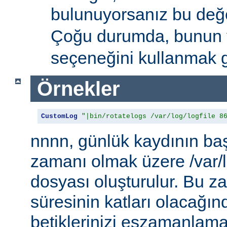
bulunuyorsanız bu de
Çoğu durumda, bunun 
seçeneğini kullanmak g
Örnekler
CustomLog
"|bin/rotatelogs /var/log/logfile 8
nnnn, günlük kaydının baş
zamanı olmak üzere /var/l
dosyası oluşturulur. Bu 
süresinin katları olacağı
betiklerinizi eşzamanlamak