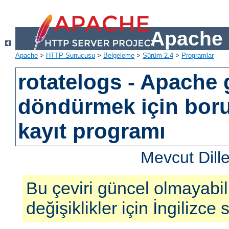
Apache 
Apache
>
HTTP Sunucusu
>
Belgeleme
>
Sürüm 2.4
>
Programlar
rotatelogs - Apache 
döndürmek için bor
kayıt programı
Mevcut Dill
Bu çeviri güncel olmayabil
değişiklikler için İngilizce