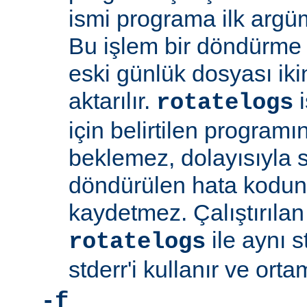
ismi programa ilk argüm
Bu işlem bir döndürme 
eski günlük dosyası ik
aktarılır.
i
rotatelogs
için belirtilen program
beklemez, dolayısıyla
döndürülen hata kodu
kaydetmez. Çalıştırıla
ile aynı s
rotatelogs
stderr'i kullanır ve orta
-f